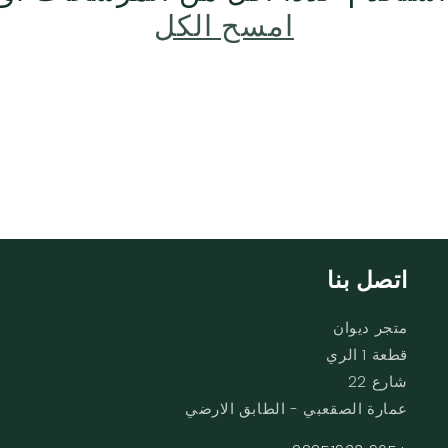
امسح الكل
اتصل بنا
متجر ديوان
قطعة 1 الري
شارع 22
عمارة الصقعبي - الطابق الارضي