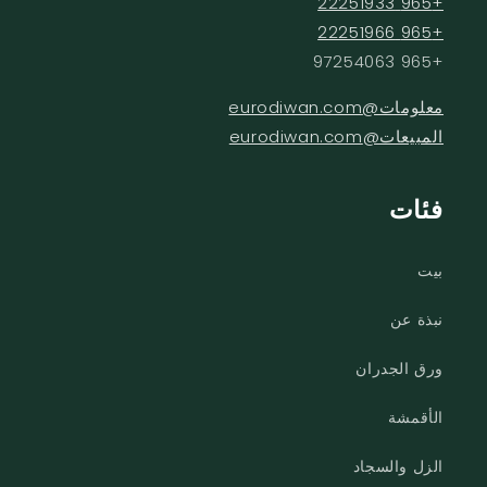
+965 22251933
+965 22251966
+965 97254063
معلومات@eurodiwan.com
المبيعات@eurodiwan.com
فئات
بيت
نبذة عن
ورق الجدران
الأقمشة
الزل والسجاد